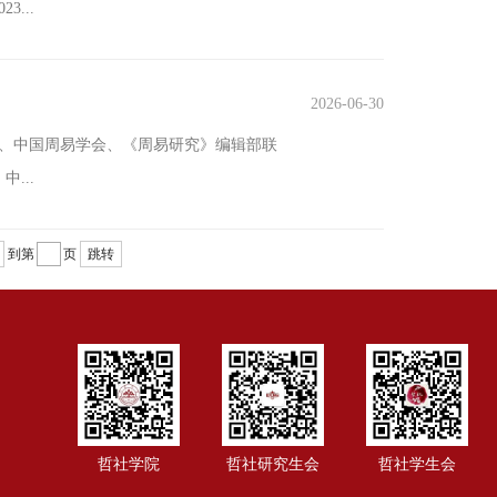
...
2026-06-30
院、中国周易学会、《周易研究》编辑部联
...
到第
页
跳转
哲社学院
哲社研究生会
哲社学生会