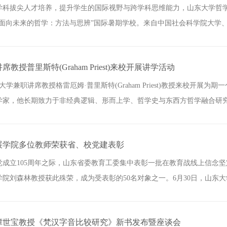
科拔尖人才培养，提升学生的国际视野与跨学科思维能力，山东大学哲学与社
年“面向未来的哲学：方法与思辨”国际暑期学校。来自中国社会科学院大学、.
教授普里斯特(Graham Priest)来校开展讲学活动
东大学兼职讲席教授格雷厄姆·普里斯特(Graham Priest)教授来校开
家，他长期致力于非经典逻辑、形而上学、哲学史与东西方哲学融合研究.
展学院多位教师荣获省、校党建表彰
党成立105周年之际，山东省委教育工委集中表彰一批在教育战线上信念
院刘森林教授获此殊荣，成为受表彰的50名对象之一。6月30日，山东大学.
谭世宝教授《梵汉字音比较研究》新书发布暨座谈会