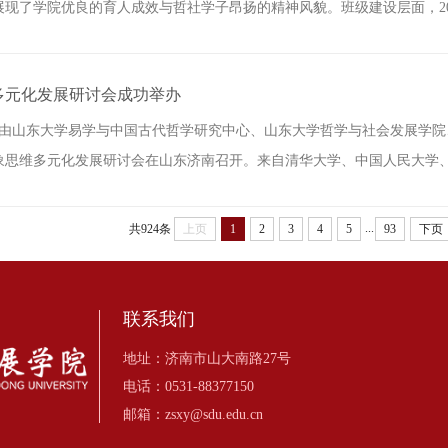
现了学院优良的育人成效与哲社学子昂扬的精神风貌。班级建设层面，2023
多元化发展研讨会成功举办
7日，由山东大学易学与中国古代哲学研究中心、山东大学哲学与社会发展学
思维多元化发展研讨会在山东济南召开。来自清华大学、中国人民大学、中
...
共924条
上页
1
2
3
4
5
93
下页
联系我们
地址：济南市山大南路27号
电话：0531-88377150
邮箱：zsxy@sdu.edu.cn