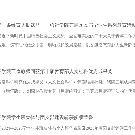
，多维育人助远航——哲社学院开展2026届毕业生系列教育活
习近平新时代中国特色社会主义思想，全面落实党的二十大关于青年工作
观、筑牢理想信念根基，明晰成长发展路径，以奋进姿态奔赴人生新阶段，
展学院三位教师同获第十届教育部人文社科优秀成果奖
育部科学研究优秀成果奖（人文社会科学）评选结果揭晓，我院三项成果
》（增订版）、刘森林教授专著《启蒙的辩证：马克思启蒙辩证法的当代阐释
展学院学生班集体与团支部建设斩获多项荣誉
2024—2025学年学生班集体与个人评优表彰及2025年度团支部评选