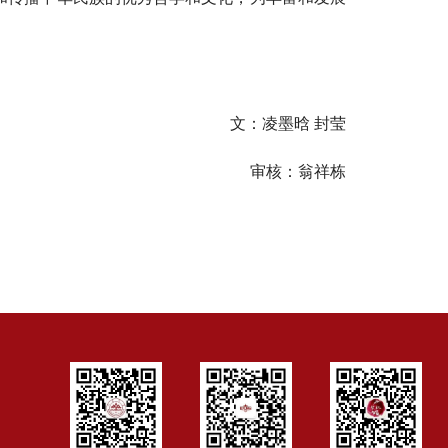
文：凌墨晗 封莹
审核：翁祥栋